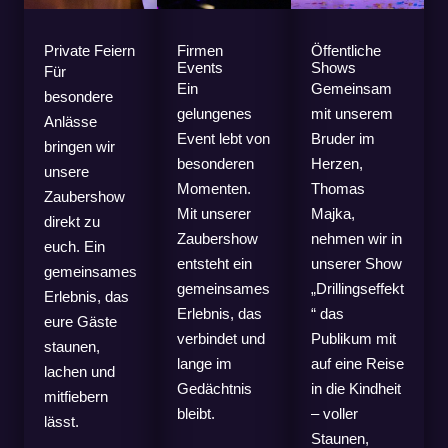
Private Feiern
Firmen
Öffentliche
Events
Shows
Für
Ein
Gemeinsam
besondere
gelungenes
mit unserem
Anlässe
Event lebt von
Bruder im
bringen wir
besonderen
Herzen,
unsere
Momenten.
Thomas
Zaubershow
Mit unserer
Majka,
direkt zu
Zaubershow
nehmen wir in
euch. Ein
entsteht ein
unserer Show
gemeinsames
gemeinsames
„Drillingseffekt
Erlebnis, das
Erlebnis, das
“ das
eure Gäste
verbindet und
Publikum mit
staunen,
lange im
auf eine Reise
lachen und
Gedächtnis
in die Kindheit
mitfiebern
bleibt.
– voller
lässt.
Staunen,