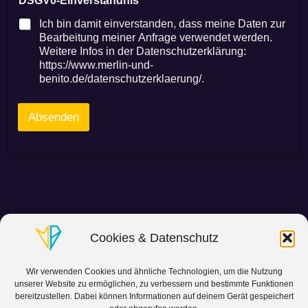
DSGV0-Einverständnis
*
-
M
Ich bin damit einverstanden, dass meine Daten zur
a
Bearbeitung meiner Anfrage verwendet werden.
i
Weitere Infos in der Datenschutzerklärung:
l
https://www.merlin-und-
-
benito.de/datenschutzerklaerung/.
A
d
r
Absenden
e
s
s
e
N
a
m
e
N
Cookies & Datenschutz
a
m
e
Wir verwenden Cookies und ähnliche Technologien, um die Nutzung
unserer Website zu ermöglichen, zu verbessern und bestimmte Funktionen
bereitzustellen. Dabei können Informationen auf deinem Gerät gespeichert