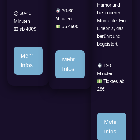
Humor und
30-60
besonderer
⏱️ 30-40
Minuten
Momente. Ein
Minuten
ab 450€
Erlebnis, das
💵 ab 400€
berührt und
begeistert.
Mehr
Mehr
Infos
120
Infos
Minuten
Ticktes ab
28€
Mehr
Infos